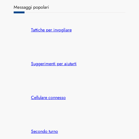
r
Messaggi popolari
c
h
Tattiche per invogliare
Suggerimenti per aiutarti
Cellulare connesso
Secondo turno