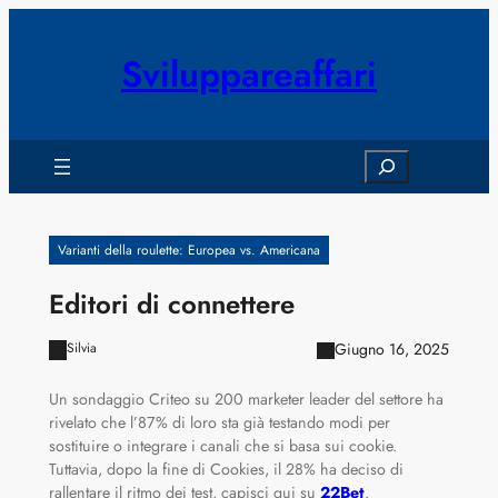
Vai
al
Sviluppareaffari
contenuto
Search
Varianti della roulette: Europea vs. Americana
Editori di connettere
Giugno 16, 2025
Silvia
Un sondaggio Criteo su 200 marketer leader del settore ha
rivelato che l’87% di loro sta già testando modi per
sostituire o integrare i canali che si basa sui cookie.
Tuttavia, dopo la fine di Cookies, il 28% ha deciso di
rallentare il ritmo dei test, capisci qui su
22Bet
.