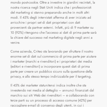
mondo post-cookie. Oltre a investire in giardini recintati, la
nostra ricerca negli Stati Uniti indica che i professionisti
del marketing si stanno preparando anche in molti altri
modi. Il 45% degli intervistati afferma di aver iniziato ad
arricchire i propri set di dati proprietari con dati
provenienti da partner esterni. Infatti, più di 9 marketer su
10 (92%) ritengono che l’accesso ai dati di prima parte sarà
la chiave del successo nel marketing digitale negli anni a
venire.
Come azienda, Criteo sta lavorando per sfruttare il nostro
enorme set di dati sul commercio di prima parte per aiutare
i marketer (marchi e rivenditori) e i proprietari dei media
(editori e rivenditori) a incorporare questi dati di prima
parte per creare un pubblico sicuro sulla questione della
privacy, e allo stesso tempo indirizzabile per il targeting.
Il 45% dei marketer statunitensi indica inoltre che sta
investendo nei media al dettaglio – annunci finanziati dal
marchio sui siti Web dei rivenditori – e collaborando con
terze parti su un processo di accesso comune (42%) per
raccogliere e-mail di consenso degli utenti, in cui i