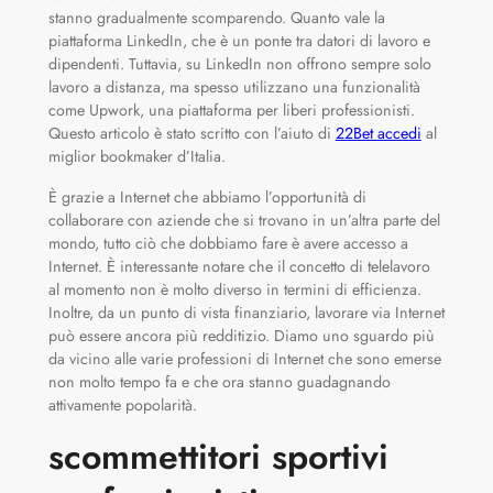
stanno gradualmente scomparendo. Quanto vale la
piattaforma LinkedIn, che è un ponte tra datori di lavoro e
dipendenti. Tuttavia, su LinkedIn non offrono sempre solo
lavoro a distanza, ma spesso utilizzano una funzionalità
come Upwork, una piattaforma per liberi professionisti.
Questo articolo è stato scritto con l’aiuto di
22Bet accedi
al
miglior bookmaker d’Italia.
È grazie a Internet che abbiamo l’opportunità di
collaborare con aziende che si trovano in un’altra parte del
mondo, tutto ciò che dobbiamo fare è avere accesso a
Internet. È interessante notare che il concetto di telelavoro
al momento non è molto diverso in termini di efficienza.
Inoltre, da un punto di vista finanziario, lavorare via Internet
può essere ancora più redditizio. Diamo uno sguardo più
da vicino alle varie professioni di Internet che sono emerse
non molto tempo fa e che ora stanno guadagnando
attivamente popolarità.
scommettitori sportivi