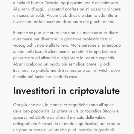
a nulla di buono. Tuttavia, oggi questo non è del tutto vero.
Al giorno d’oggi, i giocatori professionisti possono vincere
un sacco di soldi. Alcuni club di calcio stanno addirittura
investendo nella creazione di squadre nei giochi online.
E anche se può sembrare che non sia necessario studiare
duramente per diventare un giocatore professionista di
videogiochi, non è affatto vero. Molte persone si arrendono
anche nella fase di allenamento, perché è troppo faticoso
passare ore ad allenarsi e migliorare le proprie capacità.
Alcuni scelgono un modo più semplice, come i giochi
trasmessi su piattaforme di trasmissione come Twitch, dove
è molto più facile fare soldi da esso.
Investitori in criptovalute
Ora più che mai, le monete crittografiche sono all’apice
della loro popolarità. La prima valuta crittografica Bitcoin è
apparsa nel 2008 e da allora il mercato delle valute
crittografiche è cresciuto in modo significativo, ora ci sono
un gran numero di valute che puoi investire in grado di