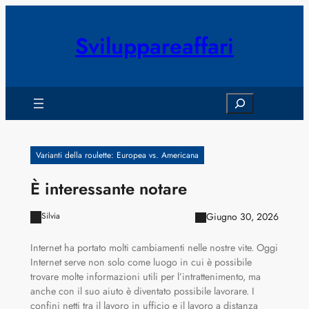
Vai
al
Sviluppareaffari
contenuto
Search
Varianti della roulette: Europea vs. Americana
È interessante notare
Giugno 30, 2026
Silvia
Internet ha portato molti cambiamenti nelle nostre vite. Oggi
Internet serve non solo come luogo in cui è possibile
trovare molte informazioni utili per l’intrattenimento, ma
anche con il suo aiuto è diventato possibile lavorare. I
confini netti tra il lavoro in ufficio e il lavoro a distanza