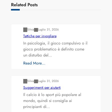
Related Posts
Varianti della roulette: Europea vs. Americana
Silvia
Luglio 31, 2026
Tattiche per invogliare
In psicologia, il gioco compulsivo o il
gioco problematico è definito come
un disturbo del…
Read More…
Varianti della roulette: Europea vs. Americana
Silvia
Luglio 31, 2026
Suggerimenti per aiutarti
Il calcio è lo sport più popolare al
mondo, quindi si consiglia ai
principianti di…