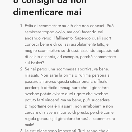
dimenticare mai
Evita di scommettere su ciò che non conosci. Può
sembrare troppo ovvio, ma così facendo stai
andando verso il fallimento. Sapendo quali sport
conosci bene e di cui sai assolutamente tutto, è
meglio scommettere su di essi. Essendo appassionati
di calcio e tennis, ad esempio, perché scommettere
sul basket?
Se hai perso una scommessa sportiva, va bene,
rilassati. Non sarai la prima o l’ultima persona a
passare attraverso questa situazione. È difficile
perdere, è difficile immaginare che il giocatore
avrebbe potuto evitare quel rigore che avrebbe
potuto farti vincere! Ma va bene, può succedere.
L’importante ora è rilassarti, non arrabbiarti e non
cercare di riavere i tuoi soldi presto, perché come
regola generale, il giocatore tornerà a scommettere
male!
Le statistiche sono importanti. Tutti sanno che ci