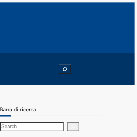
Search
Barra di ricerca
S
e