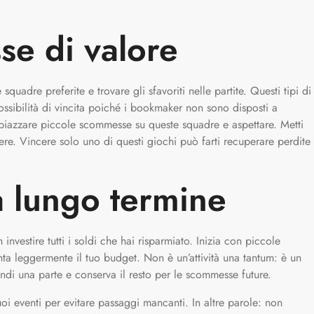
e di valore
quadre preferite e trovare gli sfavoriti nelle partite. Questi tipi di
sibilità di vincita poiché i bookmaker non sono disposti a
i piazzare piccole scommesse su queste squadre e aspettare. Metti
ere. Vincere solo uno di questi giochi può farti recuperare perdite
a lungo termine
nvestire tutti i soldi che hai risparmiato. Inizia con piccole
a leggermente il tuo budget. Non è un’attività una tantum: è un
endi una parte e conserva il resto per le scommesse future.
tuoi eventi per evitare passaggi mancanti. In altre parole: non