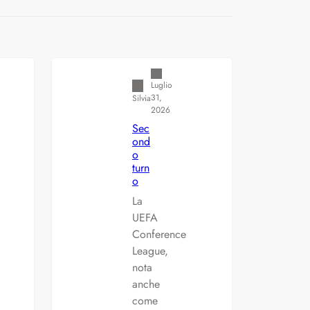
ulette: Europea vs.
Varianti della roulette: Europea vs.
Americana
Luglio
31,
Silvia
2026
Sec
ond
o
turn
o
La
UEFA
Conference
League,
nota
anche
come