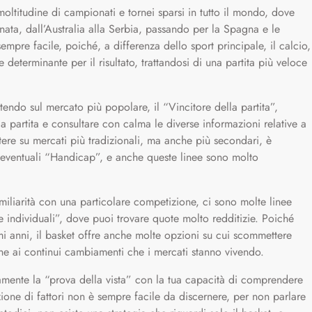
ltitudine di campionati e tornei sparsi in tutto il mondo, dove
ata, dall’Australia alla Serbia, passando per la Spagna e le
mpre facile, poiché, a differenza dello sport principale, il calcio,
eterminante per il risultato, trattandosi di una partita più veloce
ttendo sul mercato più popolare, il “Vincitore della partita”,
 partita e consultare con calma le diverse informazioni relative a
tere su mercati più tradizionali, ma anche più secondari, è
li eventuali “Handicap”, e anche queste linee sono molto
iliarità con una particolare competizione, ci sono molte linee
 individuali”, dove puoi trovare quote molto redditizie. Poiché
mi anni, il basket offre anche molte opzioni su cui scommettere
ione ai continui cambiamenti che i mercati stanno vivendo.
amente la “prova della vista” con la tua capacità di comprendere
ione di fattori non è sempre facile da discernere, per non parlare