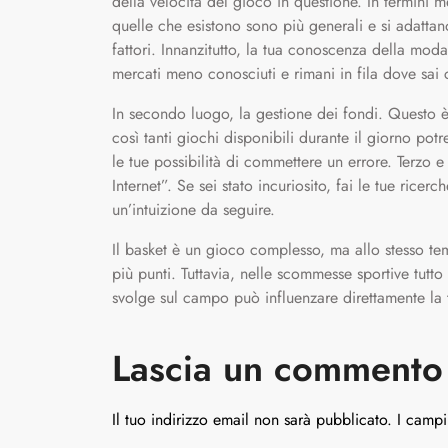
della velocità del gioco in questione. In termini me
quelle che esistono sono più generali e si adattano 
fattori. Innanzitutto, la tua conoscenza della moda
mercati meno conosciuti e rimani in fila dove sai
In secondo luogo, la gestione dei fondi. Questo 
così tanti giochi disponibili durante il giorno po
le tue possibilità di commettere un errore. Terzo 
Internet”. Se sei stato incuriosito, fai le tue rice
un’intuizione da seguire.
Il basket è un gioco complesso, ma allo stesso t
più punti. Tuttavia, nelle scommesse sportive tutt
svolge sul campo può influenzare direttamente l
Lascia un commento
Il tuo indirizzo email non sarà pubblicato.
I campi