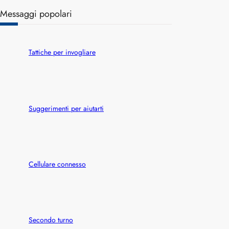
a
Messaggi popolari
r
c
h
Tattiche per invogliare
Suggerimenti per aiutarti
Cellulare connesso
Secondo turno