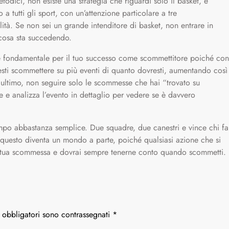
todici, non esiste una strategia che riguardi solo il basket, e
a tutti gli sport, con un’attenzione particolare a tre
lità. Se non sei un grande intenditore di basket, non entrare in
 cosa sta succedendo.
è fondamentale per il tuo successo come scommettitore poiché con
tresti scommettere su più eventi di quanto dovresti, aumentando così
e ultimo, non seguire solo le scommesse che hai “trovato su
rche e analizza l’evento in dettaglio per vedere se è davvero
empo abbastanza semplice. Due squadre, due canestri e vince chi fa
o questo diventa un mondo a parte, poiché qualsiasi azione che si
a tua scommessa e dovrai sempre tenerne conto quando scommetti.
 obbligatori sono contrassegnati
*