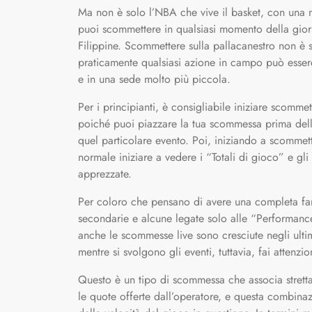
Ma non è solo l’NBA che vive il basket, con una mo
puoi scommettere in qualsiasi momento della giorn
Filippine. Scommettere sulla pallacanestro non è se
praticamente qualsiasi azione in campo può essere d
e in una sede molto più piccola.
Per i principianti, è consigliabile iniziare scomme
poiché puoi piazzare la tua scommessa prima della
quel particolare evento. Poi, iniziando a scommet
normale iniziare a vedere i “Totali di gioco” e g
apprezzate.
Per coloro che pensano di avere una completa fam
secondarie e alcune legate solo alle “Performance
anche le scommesse live sono cresciute negli ulti
mentre si svolgono gli eventi, tuttavia, fai attenz
Questo è un tipo di scommessa che associa strett
le quote offerte dall’operatore, e questa combinaz