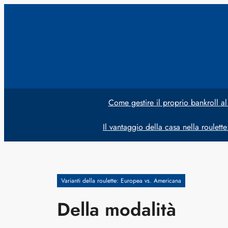
Vai
al
contenuto
Come gestire il proprio bankroll al
Il vantaggio della casa nella roulett
Varianti della roulette: Europea vs. Americana
Della modalità