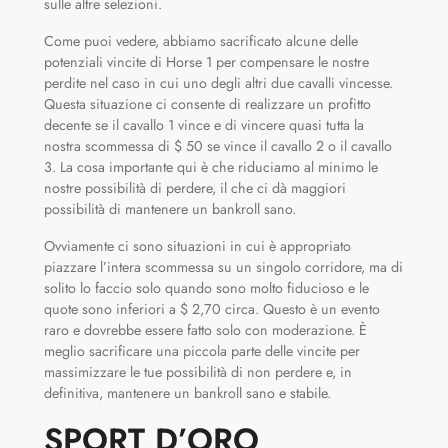
sulle altre selezioni.
Come puoi vedere, abbiamo sacrificato alcune delle
potenziali vincite di Horse 1 per compensare le nostre
perdite nel caso in cui uno degli altri due cavalli vincesse.
Questa situazione ci consente di realizzare un profitto
decente se il cavallo 1 vince e di vincere quasi tutta la
nostra scommessa di $ 50 se vince il cavallo 2 o il cavallo
3. La cosa importante qui è che riduciamo al minimo le
nostre possibilità di perdere, il che ci dà maggiori
possibilità di mantenere un bankroll sano.
Ovviamente ci sono situazioni in cui è appropriato
piazzare l’intera scommessa su un singolo corridore, ma di
solito lo faccio solo quando sono molto fiducioso e le
quote sono inferiori a $ 2,70 circa. Questo è un evento
raro e dovrebbe essere fatto solo con moderazione. È
meglio sacrificare una piccola parte delle vincite per
massimizzare le tue possibilità di non perdere e, in
definitiva, mantenere un bankroll sano e stabile.
SPORT D’ORO