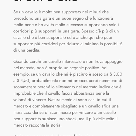
Se un cavallo è molto ben supportato nei minuti che
precedono una gara è un buon segno che funzionerà
molto bene e ho avuto molto successo supportando solo i
corridori più supportati in una gara. Spesso c’è più di un
cavallo che è ben supportato ed è anche qui che puoi
supportare più corridori per ridurre al minimo la possibilità
di una perdita.
Quando cerchi un cavallo interessato e non trova appoggio
nel mercato, non è proprio un segnale positivo. Ad
esempio, se un cavallo che mi è piaciuto è sceso da $ 3,00
a $ 4,50, probabilmente non mi preoccuperei nemmeno di
scommettere perché lo slittamento nel mercato indica che è
improbabile che il cavallo faccia abbastanza bene la
volontà di vincere. Naturalmente ci sono casi in cui il
mercato è completamente sbagliato e un cavallo sfida una
massiccia deriva di scommesse per vincere o un cavallo
ben supportato subisce uno shock, ma il più delle volte il
mercato racconta la storia.