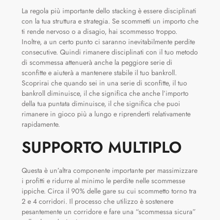
La regola più importante dello stacking è essere disciplinati
con la tua struttura e strategia. Se scommetti un importo che
ti rende nervoso o a disagio, hai scommesso troppo.
Inoltre, a un certo punto ci saranno inevitabilmente perdite
consecutive. Quindi rimanere disciplinati con il tuo metodo
di scommessa attenuerà anche la peggiore serie di
sconfitte e aiuterà a mantenere stabile il tuo bankroll.
Scoprirai che quando sei in una serie di sconfitte, il tuo
bankroll diminuisce, il che significa che anche l’importo
della tua puntata diminuisce, il che significa che puoi
rimanere in gioco più a lungo e riprenderti relativamente
rapidamente.
SUPPORTO MULTIPLO
Questa è un’altra componente importante per massimizzare
i profitti e ridurre al minimo le perdite nelle scommesse
ippiche. Circa il 90% delle gare su cui scommetto torno tra
2 e 4 corridori. Il processo che utilizzo è sostenere
pesantemente un corridore e fare una “scommessa sicura”