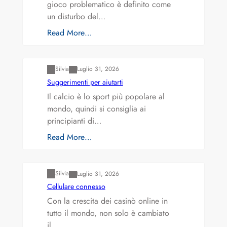
gioco problematico è definito come
un disturbo del…
Read More…
Varianti della roulette: Europea vs. Americana
Silvia
Luglio 31, 2026
Suggerimenti per aiutarti
Il calcio è lo sport più popolare al
mondo, quindi si consiglia ai
principianti di…
Read More…
Varianti della roulette: Europea vs. Americana
Silvia
Luglio 31, 2026
Cellulare connesso
Con la crescita dei casinò online in
tutto il mondo, non solo è cambiato
il…