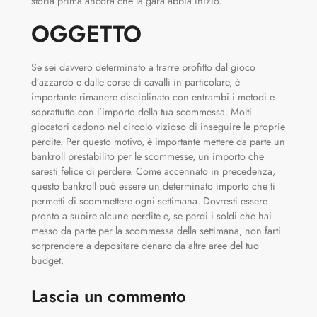
storia prima ancora che la gara abbia inizio.
OGGETTO
Se sei davvero determinato a trarre profitto dal gioco
d’azzardo e dalle corse di cavalli in particolare, è
importante rimanere disciplinato con entrambi i metodi e
soprattutto con l’importo della tua scommessa. Molti
giocatori cadono nel circolo vizioso di inseguire le proprie
perdite. Per questo motivo, è importante mettere da parte un
bankroll prestabilito per le scommesse, un importo che
saresti felice di perdere. Come accennato in precedenza,
questo bankroll può essere un determinato importo che ti
permetti di scommettere ogni settimana. Dovresti essere
pronto a subire alcune perdite e, se perdi i soldi che hai
messo da parte per la scommessa della settimana, non farti
sorprendere a depositare denaro da altre aree del tuo
budget.
Lascia un commento