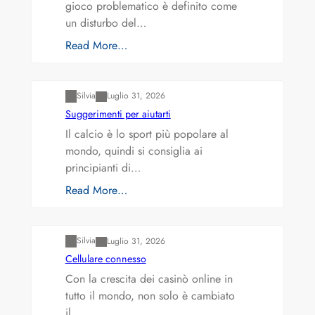
gioco problematico è definito come
un disturbo del…
Read More…
Varianti della roulette: Europea vs. Americana
Silvia
Luglio 31, 2026
Suggerimenti per aiutarti
Il calcio è lo sport più popolare al
mondo, quindi si consiglia ai
principianti di…
Read More…
Varianti della roulette: Europea vs. Americana
Silvia
Luglio 31, 2026
Cellulare connesso
Con la crescita dei casinò online in
tutto il mondo, non solo è cambiato
il…