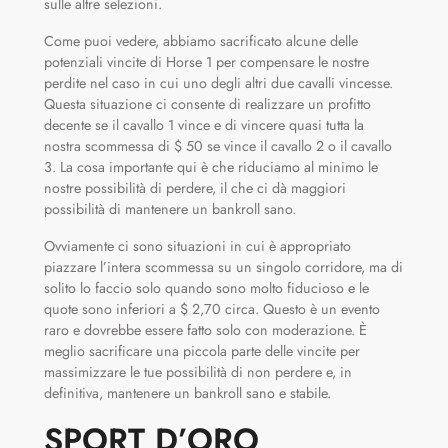
sulle altre selezioni.
Come puoi vedere, abbiamo sacrificato alcune delle
potenziali vincite di Horse 1 per compensare le nostre
perdite nel caso in cui uno degli altri due cavalli vincesse.
Questa situazione ci consente di realizzare un profitto
decente se il cavallo 1 vince e di vincere quasi tutta la
nostra scommessa di $ 50 se vince il cavallo 2 o il cavallo
3. La cosa importante qui è che riduciamo al minimo le
nostre possibilità di perdere, il che ci dà maggiori
possibilità di mantenere un bankroll sano.
Ovviamente ci sono situazioni in cui è appropriato
piazzare l’intera scommessa su un singolo corridore, ma di
solito lo faccio solo quando sono molto fiducioso e le
quote sono inferiori a $ 2,70 circa. Questo è un evento
raro e dovrebbe essere fatto solo con moderazione. È
meglio sacrificare una piccola parte delle vincite per
massimizzare le tue possibilità di non perdere e, in
definitiva, mantenere un bankroll sano e stabile.
SPORT D’ORO