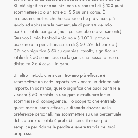
Sì, ciò significa che se inizi con un bankroll di $ 100 puoi
scommettere solo un totale di $ 5 su una corsa. È
interessante notare che ho scoperto che più vinco, più
tendo ad abbassare la percentuale di puntata del mio
bankroll totale per gara (molti penserebbero diversamente).
Quando il mio bankroll è vicino a $ 1.000, provo a
piazzare una puntata massima di $ 50 (5% del bankroll).
Ciò non significa $ 50 su qualsiasi cavallo, significa un
totale di $ 50 scommesse sulla gara, che possono essere
divise tra 2 e 4 cavalli in gara.
Un altro metodo che alcuni trovano più efficace è
scommettere un certo importo per vincere un determinato
importo. In sostanza, questo significa che puoi puntare a
vincere $ 50 in totale in una gara e strutturare le tue
scommesse di conseguenza. Ho scoperto che entrambi
questi metodi sono efficaci, e dipende davvero dalle
preferenze personali, ma scommettere su una percentuale
del tuo bankroll totale è probabilmente il modo più
semplice per ridurre le perdite e tenere traccia dei tuoi
progressi.