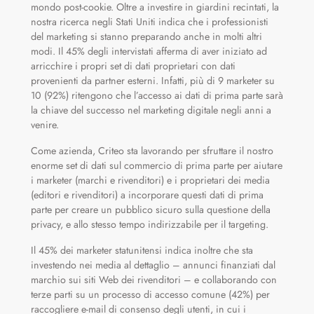
mondo post-cookie. Oltre a investire in giardini recintati, la
nostra ricerca negli Stati Uniti indica che i professionisti
del marketing si stanno preparando anche in molti altri
modi. Il 45% degli intervistati afferma di aver iniziato ad
arricchire i propri set di dati proprietari con dati
provenienti da partner esterni. Infatti, più di 9 marketer su
10 (92%) ritengono che l’accesso ai dati di prima parte sarà
la chiave del successo nel marketing digitale negli anni a
venire.
Come azienda, Criteo sta lavorando per sfruttare il nostro
enorme set di dati sul commercio di prima parte per aiutare
i marketer (marchi e rivenditori) e i proprietari dei media
(editori e rivenditori) a incorporare questi dati di prima
parte per creare un pubblico sicuro sulla questione della
privacy, e allo stesso tempo indirizzabile per il targeting.
Il 45% dei marketer statunitensi indica inoltre che sta
investendo nei media al dettaglio – annunci finanziati dal
marchio sui siti Web dei rivenditori – e collaborando con
terze parti su un processo di accesso comune (42%) per
raccogliere e-mail di consenso degli utenti, in cui i