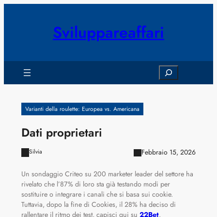
Vai
al
Sviluppareaffari
contenuto
Search
Varianti della roulette: Europea vs. Americana
Dati proprietari
Febbraio 15, 2026
Silvia
Un sondaggio Criteo su 200 marketer leader del settore ha
rivelato che l’87% di loro sta già testando modi per
sostituire o integrare i canali che si basa sui cookie.
Tuttavia, dopo la fine di Cookies, il 28% ha deciso di
rallentare il ritmo dei test, capisci qui su
22Bet
.