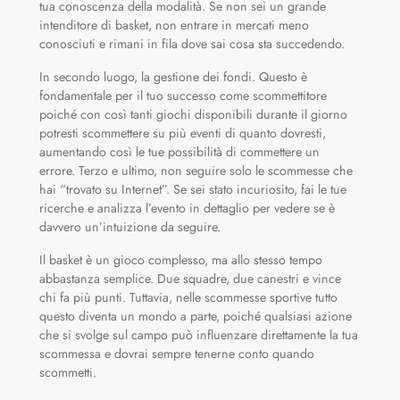
tua conoscenza della modalità. Se non sei un grande
intenditore di basket, non entrare in mercati meno
conosciuti e rimani in fila dove sai cosa sta succedendo.
In secondo luogo, la gestione dei fondi. Questo è
fondamentale per il tuo successo come scommettitore
poiché con così tanti giochi disponibili durante il giorno
potresti scommettere su più eventi di quanto dovresti,
aumentando così le tue possibilità di commettere un
errore. Terzo e ultimo, non seguire solo le scommesse che
hai “trovato su Internet”. Se sei stato incuriosito, fai le tue
ricerche e analizza l’evento in dettaglio per vedere se è
davvero un’intuizione da seguire.
Il basket è un gioco complesso, ma allo stesso tempo
abbastanza semplice. Due squadre, due canestri e vince
chi fa più punti. Tuttavia, nelle scommesse sportive tutto
questo diventa un mondo a parte, poiché qualsiasi azione
che si svolge sul campo può influenzare direttamente la tua
scommessa e dovrai sempre tenerne conto quando
scommetti.