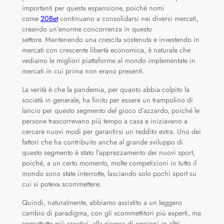
importanti per questa espansione, poiché nomi
come
20Bet
continuano a consolidarsi nei diversi mercati,
creando un’enorme concorrenza in questo
settore. Mantenendo una crescita sostenuta e investendo in
mercati con crescente libertà economica, è naturale che
vediamo le migliori piattaforme al mondo implementate in
mercati in cui prima non erano presenti.
La verità è che la pandemia, per quanto abbia colpito la
società in generale, ha finito per essere un trampolino di
lancio per questo segmento del gioco d’azzardo, poiché le
persone trascorrevano più tempo a casa e iniziavano a
cercare nuovi modi per garantirsi un reddito extra. Uno dei
fattori che ha contribuito anche al grande sviluppo di
questo segmento è stato l’apprezzamento dei nuovi sport,
poiché, a un certo momento, molte competizioni in tutto il
mondo sono state interrotte, lasciando solo pochi sport su
cui si poteva scommettere.
Quindi, naturalmente, abbiamo assistito a un leggero
cambio di paradigma, con gli scommettitori più esperti, ma
soprattutto più creativi, alla ricerca di opzioni in altri