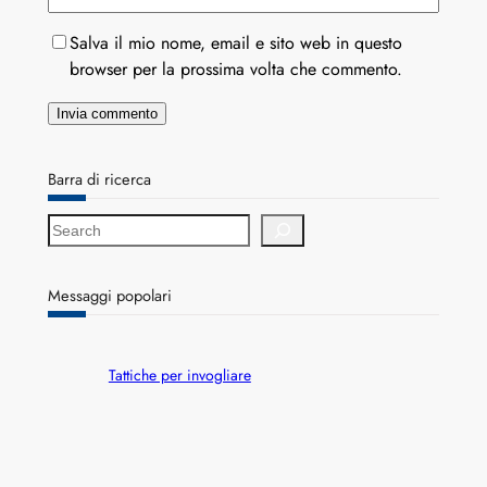
Salva il mio nome, email e sito web in questo
browser per la prossima volta che commento.
Barra di ricerca
S
e
a
r
Messaggi popolari
c
h
Tattiche per invogliare