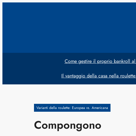
Vai
al
contenuto
Come gestire il proprio bankroll al
Il vantaggio della casa nella roulett
Varianti della roulette: Europea vs. Americana
Compongono