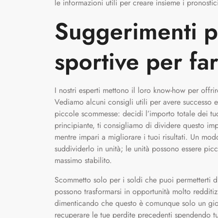
le informazioni utili per creare insieme i pronosti
Suggerimenti p
sportive per far
I nostri esperti mettono il loro know-how per offrir
Vediamo alcuni consigli utili per avere successo 
piccole scommesse: decidi l’importo totale dei tu
principiante, ti consigliamo di dividere questo i
mentre impari a migliorare i tuoi risultati. Un mod
suddividerlo in unità; le unità possono essere p
massimo stabilito.
Scommetto solo per i soldi che puoi permetterti di
possono trasformarsi in opportunità molto redditi
dimenticando che questo è comunque solo un gioc
recuperare le tue perdite precedenti spendendo tut