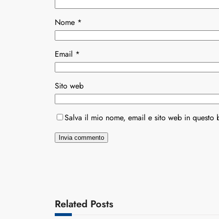
Nome
*
Email
*
Sito web
Salva il mio nome, email e sito web in questo
Related Posts