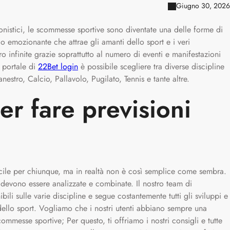
Giugno 30, 2026
onistici, le scommesse sportive sono diventate una delle forme di
o emozionante che attrae gli amanti dello sport e i veri
ro infinite grazie soprattutto al numero di eventi e manifestazioni
 portale di
22Bet login
è possibile scegliere tra diverse discipline
nestro, Calcio, Pallavolo, Pugilato, Tennis e tante altre.
r fare previsioni
cile per chiunque, ma in realtà non è così semplice come sembra.
i devono essere analizzate e combinate. Il nostro team di
ibili sulle varie discipline e segue costantemente tutti gli sviluppi e
dello sport. Vogliamo che i nostri utenti abbiano sempre una
messe sportive; Per questo, ti offriamo i nostri consigli e tutte