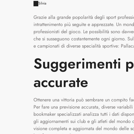
Silvia
Grazie alla grande popolarità degli sport professi
intrattenimento più seguite e apprezzate. Un mond
professionisti del gioco. Le possibilità sono davve
che si susseguono costantemente ogni giorno. Sul
e campionati di diverse specialità sportive: Pallaca
Suggerimenti pe
accurate
Ottenere una vittoria può sembrare un compito fa
Per fare una previsione accurata, diverse variabil
bookmaker specializzati analizza tutti i dati dispon
gli aggiornamenti sui club e gli atleti del mondo 
visione completa e aggiornata del mondo delle scom