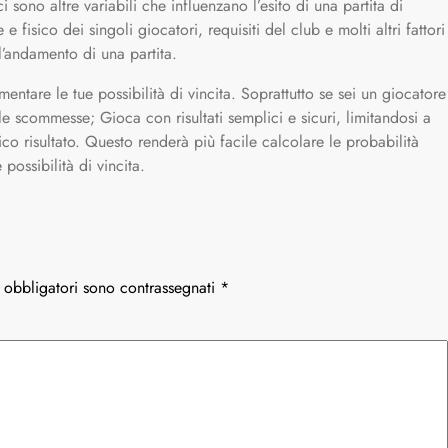
 ci sono altre variabili che influenzano l’esito di una partita di
 e fisico dei singoli giocatori, requisiti del club e molti altri fattori
’andamento di una partita.
ntare le tue possibilità di vincita. Soprattutto se sei un giocatore
le scommesse; Gioca con risultati semplici e sicuri, limitandosi a
co risultato. Questo renderà più facile calcolare le probabilità
 possibilità di vincita.
 obbligatori sono contrassegnati
*