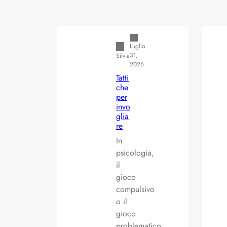
Varianti della roulette: Europea vs.
Americana
Luglio
31,
Silvia
2026
Tatti
che
per
invo
glia
re
In
psicologia,
il
gioco
compulsivo
o il
gioco
problematico