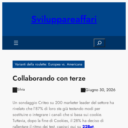
Vai
al
Sviluppareaffari
contenuto
Search
Varianti della roulette: Europea vs. Americana
Collaborando con terze
Giugno 30, 2026
Silvia
Un sondaggio Criteo su 200 marketer leader del settore ha
rivelato che l’87% di loro sta già testando modi per
sostituire o integrare i canali che si basa sui cookie.
Tuttavia, dopo la fine di Cookies, il 28% ha deciso di
rallentare il ritmo dei test, capisci qui su
22Bet
.