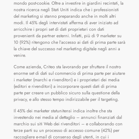
mondo post-cookie. Oltre a investire in giardini recintati, la
nostra ricerca negli Stati Uniti indica che i professionisti
del marketing si stanno preparando anche in molti altri
modi. Il 45% degli intervistati afferma di aver iniziato ad
arricchire i propri set di dati proprietari con dati
provenienti da partner esterni. Infatti, più di 9 marketer su
10 (92%) ritengono che l’accesso ai dati di prima parte sarà
la chiave del successo nel marketing digitale negli anni a
venire.
Come azienda, Criteo sta lavorando per sfruttare il nostro
enorme set di dati sul commercio di prima parte per aiutare
i marketer (marchi e rivenditori) e i proprietari dei media
(editori e rivenditori) a incorporare questi dati di prima
parte per creare un pubblico sicuro sulla questione della
privacy, e allo stesso tempo indirizzabile per il targeting.
Il 45% dei marketer statunitensi indica inoltre che sta
investendo nei media al dettaglio – annunci finanziati dal
marchio sui siti Web dei rivenditori – e collaborando con
terze parti su un processo di accesso comune (42%) per
raccogliere e-mail di consenso degli utenti, in cui i