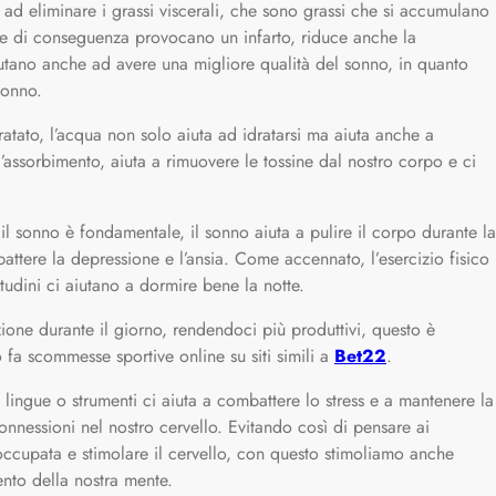
no ad eliminare i grassi viscerali, che sono grassi che si accumulano
 e di conseguenza provocano un infarto, riduce anche la
iutano anche ad avere una migliore qualità del sonno, in quanto
sonno.
atato, l’acqua non solo aiuta ad idratarsi ma aiuta anche a
 l’assorbimento, aiuta a rimuovere le tossine dal nostro corpo e ci
il sonno è fondamentale, il sonno aiuta a pulire il corpo durante la
ttere la depressione e l’ansia. Come accennato, l’esercizio fisico
udini ci aiutano a dormire bene la notte.
one durante il giorno, rendendoci più produttivi, questo è
 fa scommesse sportive online su siti simili a
Bet22
.
ingue o strumenti ci aiuta a combattere lo stress e a mantenere la
nessioni nel nostro cervello. Evitando così di pensare ai
 occupata e stimolare il cervello, con questo stimoliamo anche
nto della nostra mente.