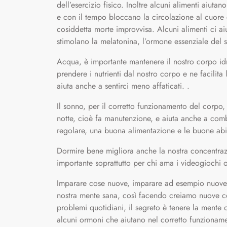
dell’esercizio fisico. Inoltre alcuni alimenti aiuta
e con il tempo bloccano la circolazione al cuore
cosiddetta morte improvvisa. Alcuni alimenti ci a
stimolano la melatonina, l’ormone essenziale del 
Acqua, è importante mantenere il nostro corpo idr
prendere i nutrienti dal nostro corpo e ne facilita
aiuta anche a sentirci meno affaticati. .
Il sonno, per il corretto funzionamento del corpo, 
notte, cioè fa manutenzione, e aiuta anche a comba
regolare, una buona alimentazione e le buone abit
Dormire bene migliora anche la nostra concentrazi
importante soprattutto per chi ama i videogiochi o
Imparare cose nuove, imparare ad esempio nuove l
nostra mente sana, così facendo creiamo nuove con
problemi quotidiani, il segreto è tenere la mente
alcuni ormoni che aiutano nel corretto funzioname