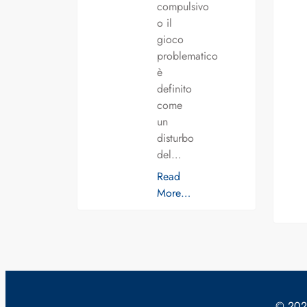
compulsivo
o il
gioco
problematico
è
definito
come
un
disturbo
del…
Read
More…
© 2024