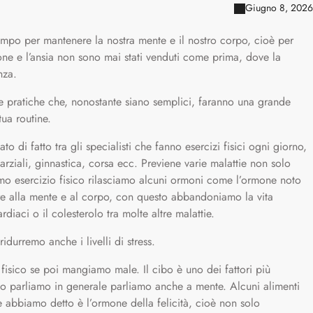
Giugno 8, 2026
empo per mantenere la nostra mente e il nostro corpo, cioè per
ione e l’ansia non sono mai stati venduti come prima, dove la
nza.
e pratiche che, nonostante siano semplici, faranno una grande
tua routine.
to di fatto tra gli specialisti che fanno esercizi fisici ogni giorno,
arziali, ginnastica, corsa ecc. Previene varie malattie non solo
o esercizio fisico rilasciamo alcuni ormoni come l’ormone noto
e alla mente e al corpo, con questo abbandoniamo la vita
iaci o il colesterolo tra molte altre malattie.
ridurremo anche i livelli di stress.
fisico se poi mangiamo male. Il cibo è uno dei fattori più
ndo parliamo in generale parliamo anche a mente. Alcuni alimenti
abbiamo detto è l’ormone della felicità, cioè non solo