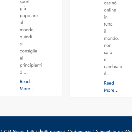
sport
casinò
più
online
popolare
in
al
tutto
mondo,
il
quindi
mondo,
si
non
consiglia
solo
ai
è
principianti
cambiato
di…
il…
Read
Read
More…
More…
 CM News. Tutti i diritti riservati. Codemanas | Alimentato da Wo