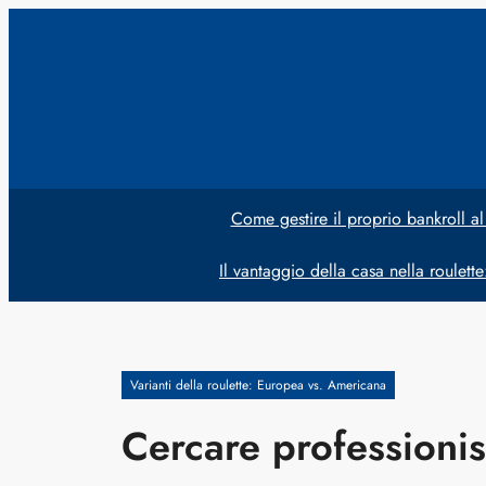
Vai
al
contenuto
Come gestire il proprio bankroll al
Il vantaggio della casa nella roulett
Varianti della roulette: Europea vs. Americana
Cercare professionis