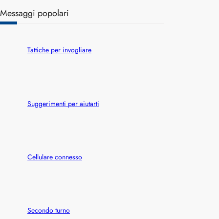
a
Messaggi popolari
r
c
h
Tattiche per invogliare
Suggerimenti per aiutarti
Cellulare connesso
Secondo turno