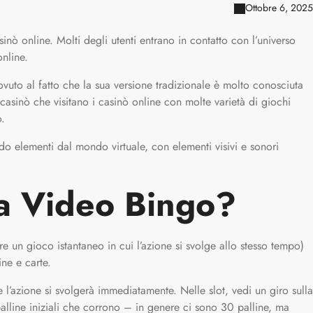
Ottobre 6, 2025
nò online. Molti degli utenti entrano in contatto con l’universo
nline.
vuto al fatto che la sua versione tradizionale è molto conosciuta
i casinò che visitano i casinò online con molte varietà di giochi
.
do elementi dal mondo virtuale, con elementi visivi e sonori
 a Video Bingo?
 un gioco istantaneo in cui l’azione si svolge allo stesso tempo)
ne e carte.
 l’azione si svolgerà immediatamente. Nelle slot, vedi un giro sulla
alline iniziali che corrono – in genere ci sono 30 palline, ma