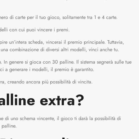
ero di carte per il tuo gioco, solitamente tra 1 e 4 carte.
elli con cui puoi vincere i premi.
re un’intera scheda, vincerai il premio principale. Tuttavia,
una combinazione di diversi altri modelli, vinci anche tu.
. In genere si gioca con 30 palline. Il sistema segnerà sulle tue
sci a generare i modelli, il premio è garantito.
xtra, creando ancora più possibilità di vincita.
alline extra?
e di uno schema vincente, il gioco ti darà la possibilità di
 palline.