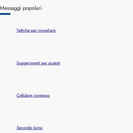
a
Messaggi popolari
r
c
h
Tattiche per invogliare
Suggerimenti per aiutarti
Cellulare connesso
Secondo turno