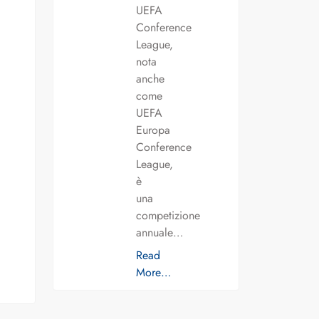
UEFA
Conference
League,
nota
anche
come
UEFA
Europa
Conference
League,
è
una
competizione
annuale…
Read
More…