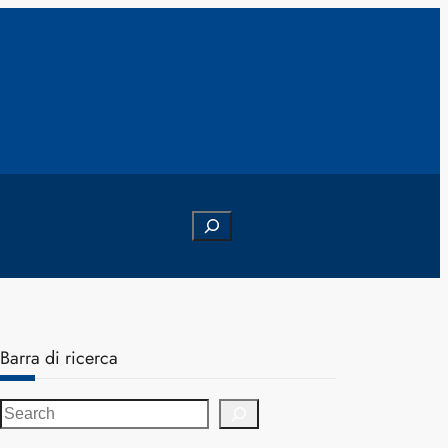
Search
Barra di ricerca
S
e