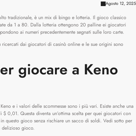
Agosto 12, 2025
o tradizionale, è un mix di bingo e lotteria. Il gioco classico
te da 1 a 80. Dalla lotteria ottengono 20 palline ei giocatori
rispondono ai numeri precedentemente segnati sulle loro carte.
ricercati dai giocatori di casinò online e le sue origini sono
er giocare a Keno
i Keno e i valori delle scommesse sono i più vari. Esiste anche una
li $ 0,01. Questa diventa un’ottima scelta per quei giocatori con
in questo gioco senza rischiare un sacco di soldi. Vedi sotto per
o delizioso gioco.