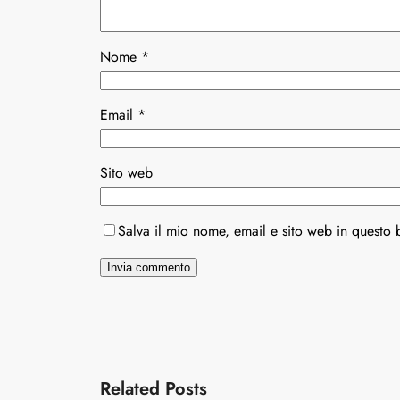
Nome
*
Email
*
Sito web
Salva il mio nome, email e sito web in questo
Related Posts