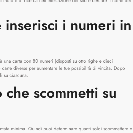
 motore di ricerca nell’intestazione del sito e cercare il nome del
e inserisci i numeri in
à una carta con 80 numeri (disposti su otto righe e dieci
carte diverse per aumentare le tue possibilità di vincita. Dopo
li su ciascuna.
o che scommetti su
ntata minima. Quindi puoi determinare quanti soldi scommettere e