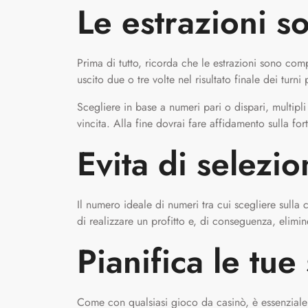
Le estrazioni s
Prima di tutto, ricorda che le estrazioni sono co
uscito due o tre volte nel risultato finale dei turni
Scegliere in base a numeri pari o dispari, multipli
vincita. Alla fine dovrai fare affidamento sulla fort
Evita di selezi
Il numero ideale di numeri tra cui scegliere sulla c
di realizzare un profitto e, di conseguenza, elimi
Pianifica le tu
Come con qualsiasi gioco da casinò, è essenziale 