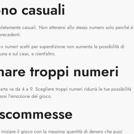
ono casuali
mpletamente casuali. Non attenersi allo stesso numero solo perché è
 precedenti.
 o numeri scelti per superstizione non aumenta le possibilità di
una e sul caso, e nient’altro.
onare troppi numeri
arta va da 4 a 9. Scegliere troppi numeri ridurrà le tue possibilità
nerai l’emozione del gioco.
e scommesse
iniziare il gioco con la massima quantità di denaro che puoi