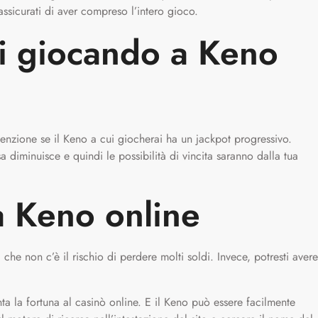
ssicurati di aver compreso l’intero gioco.
ai giocando a Keno
ttenzione se il Keno a cui giocherai ha un jackpot progressivo.
 diminuisce e quindi le possibilità di vincita saranno dalla tua
 Keno online
 che non c’è il rischio di perdere molti soldi. Invece, potresti avere
enta la fortuna al casinò online. E il Keno può essere facilmente