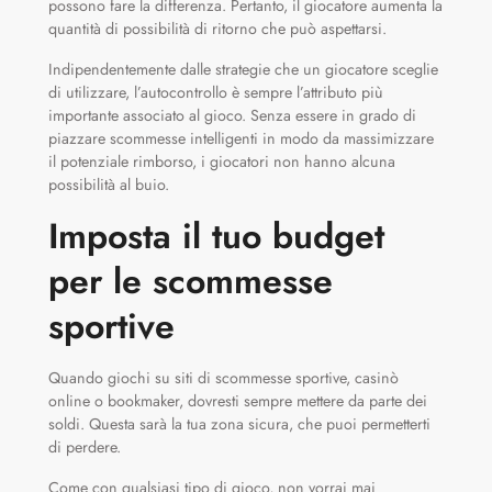
possono fare la differenza. Pertanto, il giocatore aumenta la
quantità di possibilità di ritorno che può aspettarsi.
Indipendentemente dalle strategie che un giocatore sceglie
di utilizzare, l’autocontrollo è sempre l’attributo più
importante associato al gioco. Senza essere in grado di
piazzare scommesse intelligenti in modo da massimizzare
il potenziale rimborso, i giocatori non hanno alcuna
possibilità al buio.
Imposta il tuo budget
per le scommesse
sportive
Quando giochi su siti di scommesse sportive, casinò
online o bookmaker, dovresti sempre mettere da parte dei
soldi. Questa sarà la tua zona sicura, che puoi permetterti
di perdere.
Come con qualsiasi tipo di gioco, non vorrai mai