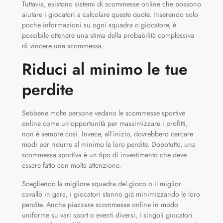
Tuttavia, esistono sistemi di scommesse online che possono
aiutare i giocatori a calcolare queste quote. Inserendo solo
poche informazioni su ogni squadra o giocatore, è
possibile ottenere una stima della probabilità complessiva
di vincere una scommessa.
Riduci al minimo le tue
perdite
Sebbene molte persone vedano le scommesse sportive
online come un’opportunità per massimizzare i profitti,
non è sempre così. Invece, all’inizio, dovrebbero cercare
modi per ridurre al minimo le loro perdite. Dopotutto, una
scommessa sportiva è un tipo di investimento che deve
essere fatto con molta attenzione.
Scegliendo la migliore squadra del gioco o il miglior
cavallo in gara, i giocatori stanno già minimizzando le loro
perdite. Anche piazzare scommesse online in modo
uniforme su vari sport o eventi diversi, i singoli giocatori