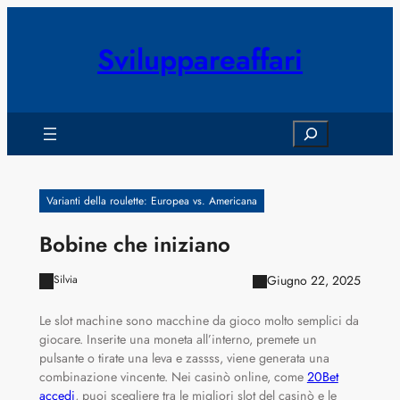
Vai
al
Sviluppareaffari
contenuto
Search
Varianti della roulette: Europea vs. Americana
Bobine che iniziano
Giugno 22, 2025
Silvia
Le slot machine sono macchine da gioco molto semplici da
giocare. Inserite una moneta all’interno, premete un
pulsante o tirate una leva e zassss, viene generata una
combinazione vincente. Nei casinò online, come
20Bet
accedi
, puoi scegliere tra le migliori slot del casinò e le