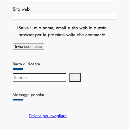
Sito web
Salva il mio nome, email e sito web in questo
browser per la prossima volta che commento.
Barra di ricerca
S
e
a
r
Messaggi popolari
c
h
Tattiche per invogliare