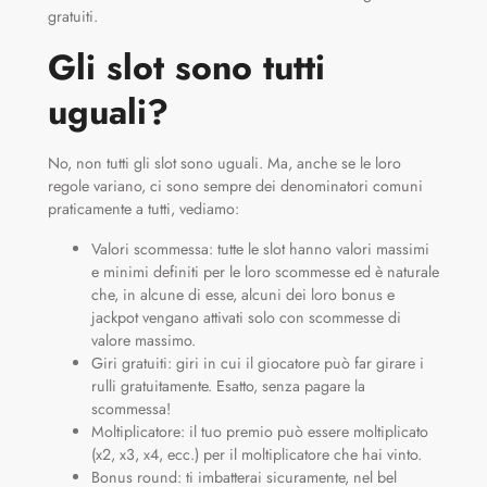
gratuiti.
Gli slot sono tutti
uguali?
No, non tutti gli slot sono uguali. Ma, anche se le loro
regole variano, ci sono sempre dei denominatori comuni
praticamente a tutti, vediamo:
Valori scommessa: tutte le slot hanno valori massimi
e minimi definiti per le loro scommesse ed è naturale
che, in alcune di esse, alcuni dei loro bonus e
jackpot vengano attivati ​​solo con scommesse di
valore massimo.
Giri gratuiti: giri in cui il giocatore può far girare i
rulli gratuitamente. Esatto, senza pagare la
scommessa!
Moltiplicatore: il tuo premio può essere moltiplicato
(x2, x3, x4, ecc.) per il moltiplicatore che hai vinto.
Bonus round: ti imbatterai sicuramente, nel bel