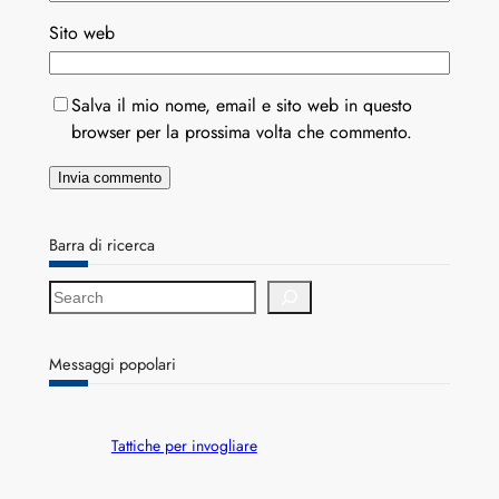
Sito web
Salva il mio nome, email e sito web in questo
browser per la prossima volta che commento.
Barra di ricerca
S
e
a
r
Messaggi popolari
c
h
Tattiche per invogliare