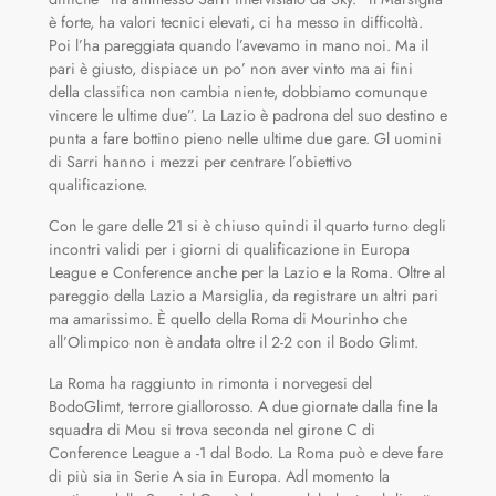
è forte, ha valori tecnici elevati, ci ha messo in difficoltà.
Poi l’ha pareggiata quando l’avevamo in mano noi. Ma il
pari è giusto, dispiace un po’ non aver vinto ma ai fini
della classifica non cambia niente, dobbiamo comunque
vincere le ultime due”. La Lazio è padrona del suo destino e
punta a fare bottino pieno nelle ultime due gare. Gl uomini
di Sarri hanno i mezzi per centrare l’obiettivo
qualificazione.
Con le gare delle 21 si è chiuso quindi il quarto turno degli
incontri validi per i giorni di qualificazione in Europa
League e Conference anche per la Lazio e la Roma. Oltre al
pareggio della Lazio a Marsiglia, da registrare un altri pari
ma amarissimo. È quello della Roma di Mourinho che
all’Olimpico non è andata oltre il 2-2 con il Bodo Glimt.
La Roma ha raggiunto in rimonta i norvegesi del
BodoGlimt, terrore giallorosso. A due giornate dalla fine la
squadra di Mou si trova seconda nel girone C di
Conference League a -1 dal Bodo. La Roma può e deve fare
di più sia in Serie A sia in Europa. Adl momento la