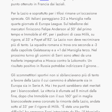
punto ottenuto in Francia dai laziali.
Per la Lazio e soprattutto per i tifosi rimane un’occasione
sprecata. Gli italiani pareggiano 2-2 a Marsiglia nella
quarta giornata di Europa League. Sul tabellone dei
marcatori finiscono Felipe Anderson al 50’ del primo
tempo e Immobile al 49’, per i padroni di casa Milik, su
rigore, al 33’ e Payet all’82’. La Lazio non deve recriminare
più di tanto. La squadra romana si trova ora seconda a -3
dalla capolista Galatasaray e a +1 dal Marsiglia terzo. Nel
prossimo turno gli uomini di Sarri sono attesi da una
trasferta impegnativa a Mosca contro la Lokomotiv. Un
risultato positivo in Russia potrebbe indirizzare il girone…
Gli scommettitori sportivi non si sbilanciavano più di tanto
a favore della Lazio il cui cammino è altalenante sia in
Europa sia in Serie A. Ma i tre punti sarebbero stati meritati
per i biancocelesti. La vittoria è sfumata ad 8 minuti dalla
fine, dopo che Immobile con il suo 160° gol in maglia
biancoceleste aveva coronato la rimonta della Lazio, andata
sotto al 33’ per il rigore di Milik. “È stata una partita
difficile” ha ammesso Sarri intervistato da Sky. “Il Marsiglia