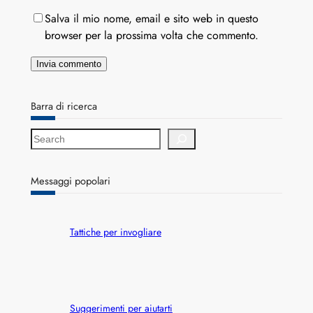
Salva il mio nome, email e sito web in questo
browser per la prossima volta che commento.
Barra di ricerca
S
e
a
r
Messaggi popolari
c
h
Tattiche per invogliare
Suggerimenti per aiutarti