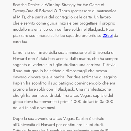
Beat the Dealer: a Winning Strategy for the Game of
Twenty-One di Edward O. Thorp (professore di matematica
al MIT), che parlava del conteggio delle carte. Un lavoro
che è servito come guida iniziale per progettare il proprio
modello matematico con cui fare soldi nel Blackjack. Puoi
piazzare scommesse sulle tue squadre preferite su
22Bet
da
casa tua.
La notizia del rinvio della sua ammissione all’Università di
Harvard non è stata ben accolta dalla madre, che ha sempre
sognato di vedere suo figlio studiare una carriera. Tuttavia,
il suo patrigno lo ha sfidato a dimostrargli che poteva
davvero vincere quella partita. Per due settimane di seguito,
Kaplan ha sconfitto il suo patrigno convincendolo che era
pronto a fare soldi con il Blackjack. Una manifestazione
che gli ha permesso di stabilirsi a Las Vegas, capitale del
gioco dove ha convertito i primi 1.000 dollari in 35.000
dollari in soli nove mesi.
Dopo la sua avventura a Las Vegas, Kaplan è entrato
all’Università di Harvard per continuare i suoi studi.
Tuttavia, la sua vita è cambiata radicalmente quando JP