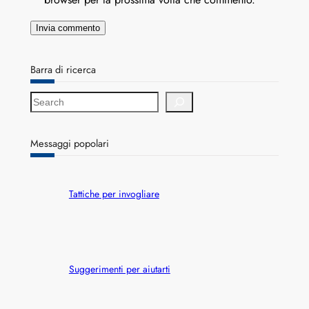
Barra di ricerca
S
e
a
r
Messaggi popolari
c
h
Tattiche per invogliare
Suggerimenti per aiutarti