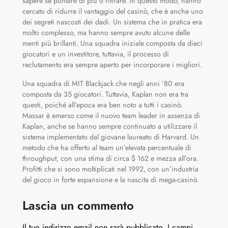
sapere se puntare di più o ritirare. In questo modo, hanno
cercato di ridurre il vantaggio del casinò, che è anche uno
dei segreti nascosti dei dadi. Un sistema che in pratica era
molto complesso, ma hanno sempre avuto alcune delle
menti più brillanti. Una squadra iniziale composta da dieci
giocatori e un investitore, tuttavia, il processo di
reclutamento era sempre aperto per incorporare i migliori.
Una squadra di MIT Blackjack che negli anni ’80 era
composta da 35 giocatori. Tuttavia, Kaplan non era tra
questi, poiché all’epoca era ben noto a tutti i casinò.
Massar è emerso come il nuovo team leader in assenza di
Kaplan, anche se hanno sempre continuato a utilizzare il
sistema implementato dal giovane laureato di Harvard. Un
metodo che ha offerto al team un’elevata percentuale di
throughput, con una stima di circa $ 162 e mezza all’ora.
Profitti che si sono moltiplicati nel 1992, con un’industria
del gioco in forte espansione e la nascita di mega-casinò.
Lascia un commento
Il tuo indirizzo email non sarà pubblicato.
I campi