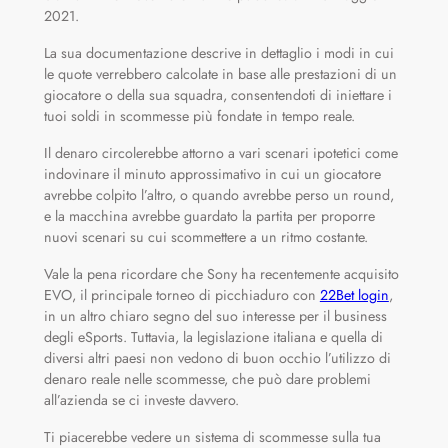
2021.
La sua documentazione descrive in dettaglio i modi in cui
le quote verrebbero calcolate in base alle prestazioni di un
giocatore o della sua squadra, consentendoti di iniettare i
tuoi soldi in scommesse più fondate in tempo reale.
Il denaro circolerebbe attorno a vari scenari ipotetici come
indovinare il minuto approssimativo in cui un giocatore
avrebbe colpito l’altro, o quando avrebbe perso un round,
e la macchina avrebbe guardato la partita per proporre
nuovi scenari su cui scommettere a un ritmo costante.
Vale la pena ricordare che Sony ha recentemente acquisito
EVO, il principale torneo di picchiaduro con
22Bet login
,
in un altro chiaro segno del suo interesse per il business
degli eSports. Tuttavia, la legislazione italiana e quella di
diversi altri paesi non vedono di buon occhio l’utilizzo di
denaro reale nelle scommesse, che può dare problemi
all’azienda se ci investe davvero.
Ti piacerebbe vedere un sistema di scommesse sulla tua