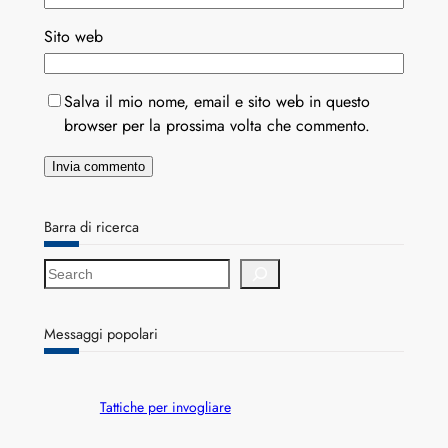
Sito web
Salva il mio nome, email e sito web in questo
browser per la prossima volta che commento.
Barra di ricerca
S
e
a
r
Messaggi popolari
c
h
Tattiche per invogliare