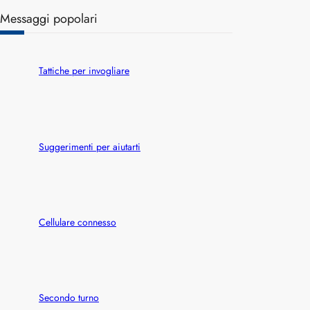
a
Messaggi popolari
r
c
h
Tattiche per invogliare
Suggerimenti per aiutarti
Cellulare connesso
Secondo turno