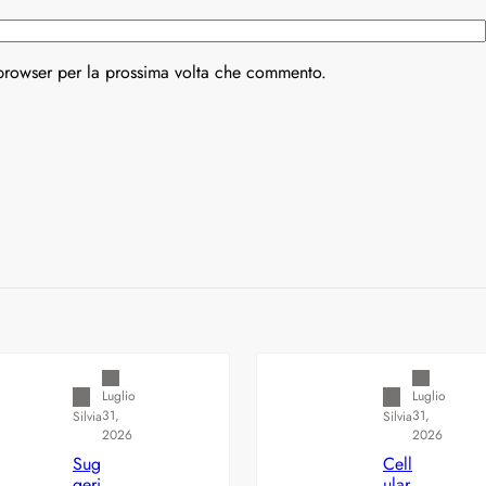
 browser per la prossima volta che commento.
Varianti della roulette: Europea vs.
Varianti della ro
Americana
Americana
Luglio
Luglio
31,
31,
Silvia
Silvia
2026
2026
Sug
Cell
geri
ular