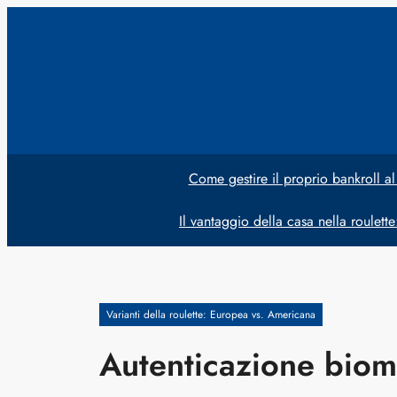
Vai
al
contenuto
Come gestire il proprio bankroll al
Il vantaggio della casa nella roulett
Varianti della roulette: Europea vs. Americana
Autenticazione biom