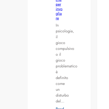
per
invo
glia
re
In
psicologia,
il
gioco
compulsivo
o il
gioco
problematico
è
definito
come
un
disturbo
del…
Read