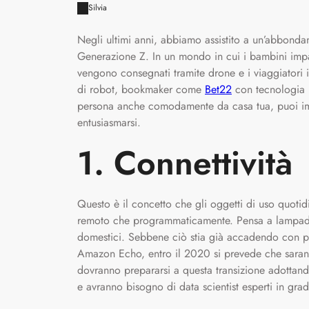
Silvia
Negli ultimi anni, abbiamo assistito a un’abbonda
Generazione Z. In un mondo in cui i bambini impar
vengono consegnati tramite drone e i viaggiatori
di robot, bookmaker come
Bet22
con tecnologia i
persona anche comodamente da casa tua, puoi im
entusiasmarsi.
1. Connettività
Questo è il concetto che gli oggetti di uso quotid
remoto che programmaticamente. Pensa a lampadine, 
domestici. Sebbene ciò stia già accadendo con pr
Amazon Echo, entro il 2020 si prevede che saranno
dovranno prepararsi a questa transizione adottando 
e avranno bisogno di data scientist esperti in gra