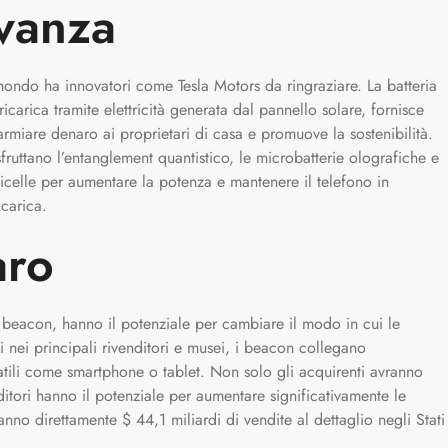
avanza
il mondo ha innovatori come Tesla Motors da ringraziare. La batteria
carica tramite elettricità generata dal pannello solare, fornisce
armiare denaro ai proprietari di casa e promuove la sostenibilità.
sfruttano l’entanglement quantistico, le microbatterie olografiche e
rticelle per aumentare la potenza e mantenere il telefono in
carica.
aro
e beacon, hanno il potenziale per cambiare il modo in cui le
 nei principali rivenditori e musei, i beacon collegano
rtatili come smartphone o tablet. Non solo gli acquirenti avranno
ditori hanno il potenziale per aumentare significativamente le
nno direttamente $ 44,1 miliardi di vendite al dettaglio negli Stati