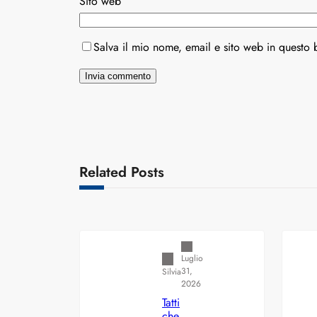
Sito web
Salva il mio nome, email e sito web in questo
Related Posts
Varianti della roulette: Europea vs.
Americana
Luglio
31,
Silvia
2026
Tatti
che