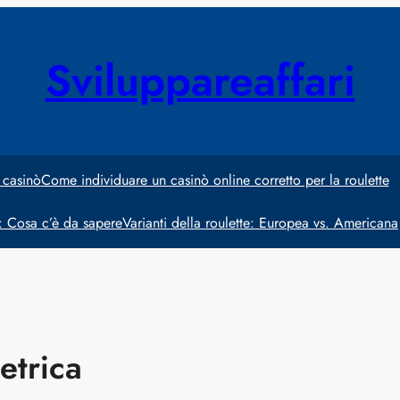
Sviluppareaffari
 casinò
Come individuare un casinò online corretto per la roulette
e: Cosa c’è da sapere
Varianti della roulette: Europea vs. Americana
etrica