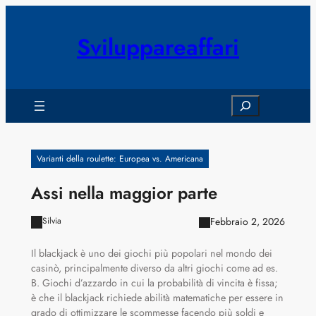
Vai
al
Sviluppareaffari
contenuto
Search
Varianti della roulette: Europea vs. Americana
Assi nella maggior parte
Febbraio 2, 2026
Silvia
Il blackjack è uno dei giochi più popolari nel mondo dei
casinò, principalmente diverso da altri giochi come ad es.
B. Giochi d’azzardo in cui la probabilità di vincita è fissa;
è che il blackjack richiede abilità matematiche per essere in
grado di ottimizzare le scommesse facendo più soldi e