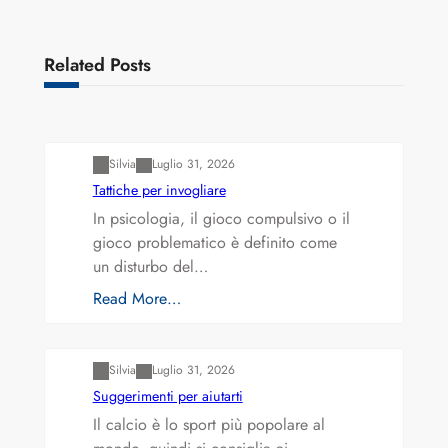
Related Posts
Varianti della roulette: Europea vs. Americana
Silvia
Luglio 31, 2026
Tattiche per invogliare
In psicologia, il gioco compulsivo o il
gioco problematico è definito come
un disturbo del…
Read More…
Varianti della roulette: Europea vs. Americana
Silvia
Luglio 31, 2026
Suggerimenti per aiutarti
Il calcio è lo sport più popolare al