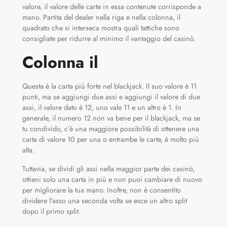
valore, il valore delle carte in essa contenute corrisponde a
mano. Partita del dealer nella riga e nella colonna, il
quadrato che si interseca mostra quali tattiche sono
consigliate per ridurre al minimo il vantaggio del casinò.
Colonna il
Questa è la carta più forte nel blackjack. Il suo valore è 11
punti, ma se aggiungi due assi e aggiungi il valore di due
assi, il valore dato è 12, uno vale 11 e un altro è 1. In
generale, il numero 12 non va bene per il blackjack, ma se
tu condivido, c’è una maggiore possibilità di ottenere una
carta di valore 10 per una o entrambe le carte, è molto più
alta.
Tuttavia, se dividi gli assi nella maggior parte dei casinò,
ottieni solo una carta in più e non puoi cambiare di nuovo
per migliorare la tua mano. Inoltre, non è consentito
dividere l’asso una seconda volta se esce un altro split
dopo il primo split.