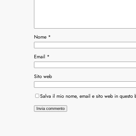
Nome
*
Email
*
Sito web
Salva il mio nome, email e sito web in questo