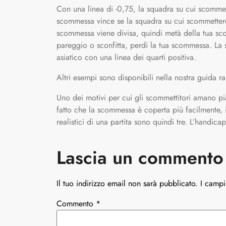
Con una linea di -0,75, la squadra su cui scommett
scommessa vince se la squadra su cui scommettere
scommessa viene divisa, quindi metà della tua scomm
pareggio o sconfitta, perdi la tua scommessa. La 
asiatico con una linea dei quarti positiva.
Altri esempi sono disponibili nella nostra guida ra
Uno dei motivi per cui gli scommettitori amano pi
fatto che la scommessa è coperta più facilmente, in
realistici di una partita sono quindi tre. L’handica
Lascia un commento
Il tuo indirizzo email non sarà pubblicato.
I campi
Commento
*