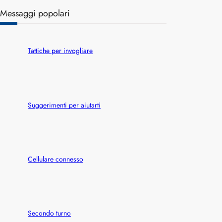
a
Messaggi popolari
r
c
h
Tattiche per invogliare
Suggerimenti per aiutarti
Cellulare connesso
Secondo turno