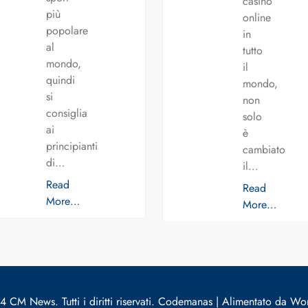
casinò
più
online
popolare
in
al
tutto
mondo,
il
quindi
mondo,
si
non
consiglia
solo
ai
è
principianti
cambiato
di…
il…
Read
Read
More…
More…
 CM News. Tutti i diritti riservati. Codemanas | Alimentato da Wo