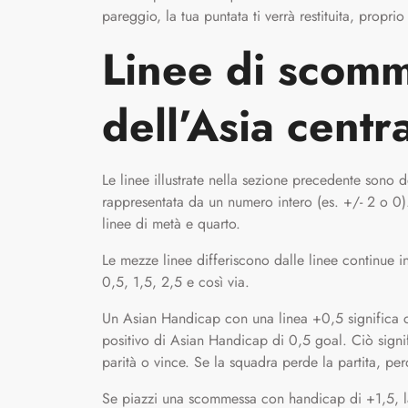
pareggio, la tua puntata ti verrà restituita, pr
Linee di scom
dell’Asia centr
Le linee illustrate nella sezione precedente sono d
rappresentata da un numero intero (es. +/- 2 o 0)
linee di metà e quarto.
Le mezze linee differiscono dalle linee continue 
0,5, 1,5, 2,5 e così via.
Un Asian Handicap con una linea +0,5 significa ch
positivo di Asian Handicap di 0,5 goal. Ciò signi
parità o vince. Se la squadra perde la partita, pe
Se piazzi una scommessa con handicap di +1,5, l