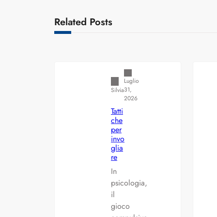
Related Posts
Varianti della roulette: Europea vs.
Americana
Luglio
31,
Silvia
2026
Tatti
che
per
invo
glia
re
In
psicologia,
il
gioco