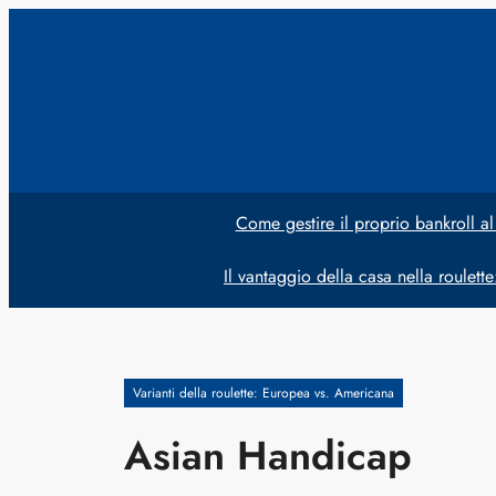
Vai
al
contenuto
Come gestire il proprio bankroll al
Il vantaggio della casa nella roulett
Varianti della roulette: Europea vs. Americana
Asian Handicap