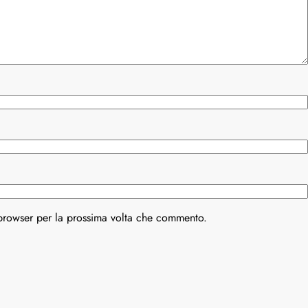
 browser per la prossima volta che commento.