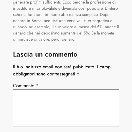
generare profitti sufficienti. Ecco perché la professione di
investitore in criptovalute è diventata così popolare. L’intero
schema funziona in modo abbastanza semplice. Depositi
denaro in Borsa, acquisti una certa valuta crittografica e
quando, ad esempio, il suo valore aumenta del 5%, anche il
denaro che hai depositato aumenta del 5%. Se la moneta
diminuisce di valore, perdi denaro.
Lascia un commento
Il tuo indirizzo email non sarà pubblicato.
I campi
obbligatori sono contrassegnati
*
Commento
*