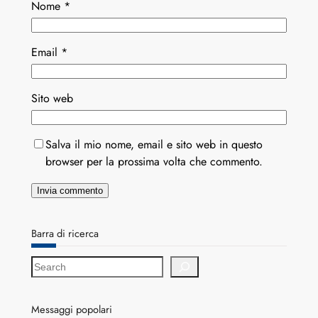
Nome
*
Email
*
Sito web
Salva il mio nome, email e sito web in questo
browser per la prossima volta che commento.
Barra di ricerca
S
e
a
r
Messaggi popolari