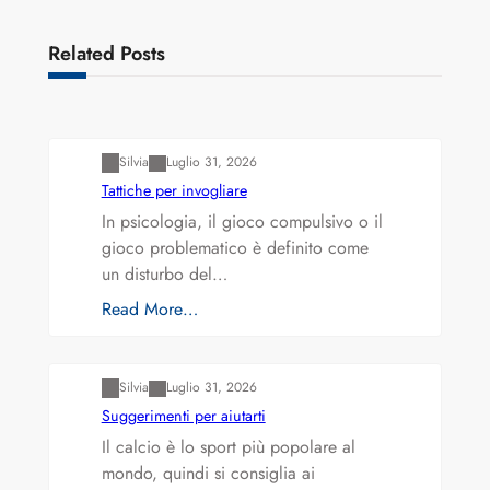
Related Posts
Varianti della roulette: Europea vs. Americana
Silvia
Luglio 31, 2026
Tattiche per invogliare
In psicologia, il gioco compulsivo o il
gioco problematico è definito come
un disturbo del…
Read More…
Varianti della roulette: Europea vs. Americana
Silvia
Luglio 31, 2026
Suggerimenti per aiutarti
Il calcio è lo sport più popolare al
mondo, quindi si consiglia ai