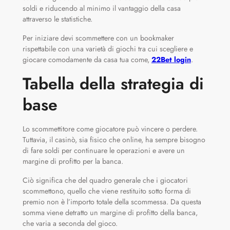
soldi e riducendo al minimo il vantaggio della casa
attraverso le statistiche.
Per iniziare devi scommettere con un bookmaker
rispettabile con una varietà di giochi tra cui scegliere e
giocare comodamente da casa tua come,
22Bet login
.
Tabella della strategia di
base
Lo scommettitore come giocatore può vincere o perdere.
Tuttavia, il casinò, sia fisico che online, ha sempre bisogno
di fare soldi per continuare le operazioni e avere un
margine di profitto per la banca.
Ciò significa che del quadro generale che i giocatori
scommettono, quello che viene restituito sotto forma di
premio non è l’importo totale della scommessa. Da questa
somma viene detratto un margine di profitto della banca,
che varia a seconda del gioco.