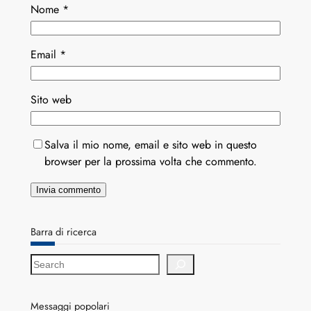
Nome
*
Email
*
Sito web
Salva il mio nome, email e sito web in questo
browser per la prossima volta che commento.
Barra di ricerca
S
e
a
r
Messaggi popolari