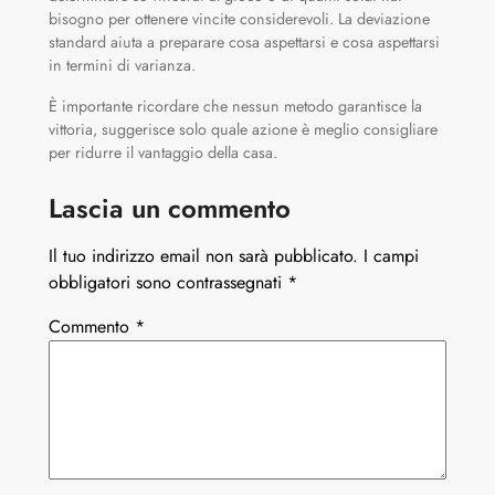
bisogno per ottenere vincite considerevoli. La deviazione
standard aiuta a preparare cosa aspettarsi e cosa aspettarsi
in termini di varianza.
È importante ricordare che nessun metodo garantisce la
vittoria, suggerisce solo quale azione è meglio consigliare
per ridurre il vantaggio della casa.
Lascia un commento
Il tuo indirizzo email non sarà pubblicato.
I campi
obbligatori sono contrassegnati
*
Commento
*