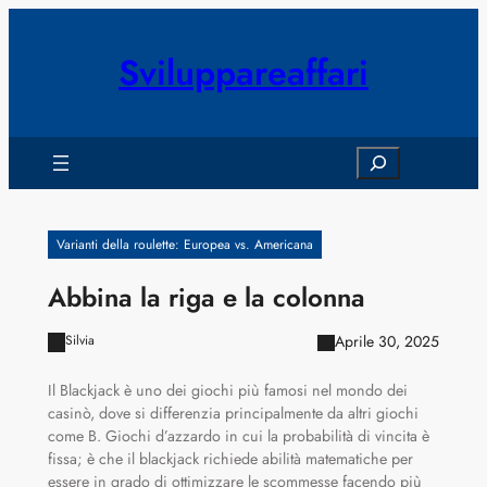
Vai
al
Sviluppareaffari
contenuto
Search
Varianti della roulette: Europea vs. Americana
Abbina la riga e la colonna
Aprile 30, 2025
Silvia
Il Blackjack è uno dei giochi più famosi nel mondo dei
casinò, dove si differenzia principalmente da altri giochi
come B. Giochi d’azzardo in cui la probabilità di vincita è
fissa; è che il blackjack richiede abilità matematiche per
essere in grado di ottimizzare le scommesse facendo più