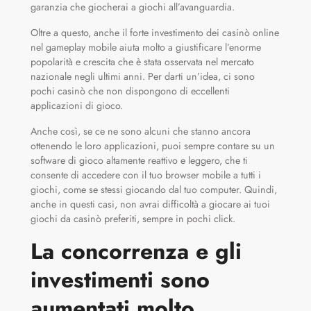
garanzia che giocherai a giochi all’avanguardia.
Oltre a questo, anche il forte investimento dei casinò online
nel gameplay mobile aiuta molto a giustificare l’enorme
popolarità e crescita che è stata osservata nel mercato
nazionale negli ultimi anni. Per darti un’idea, ci sono
pochi casinò che non dispongono di eccellenti
applicazioni di gioco.
Anche così, se ce ne sono alcuni che stanno ancora
ottenendo le loro applicazioni, puoi sempre contare su un
software di gioco altamente reattivo e leggero, che ti
consente di accedere con il tuo browser mobile a tutti i
giochi, come se stessi giocando dal tuo computer. Quindi,
anche in questi casi, non avrai difficoltà a giocare ai tuoi
giochi da casinò preferiti, sempre in pochi click.
La concorrenza e gli
investimenti sono
aumentati molto