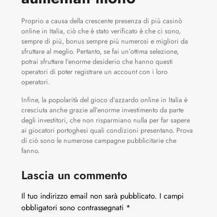
Proprio a causa della crescente presenza di più casinò
online in Italia, ciò che è stato verificato è che ci sono,
sempre di più, bonus sempre più numerosi e migliori da
sfruttare al meglio. Pertanto, se fai un’ottima selezione,
potrai sfruttare l’enorme desiderio che hanno questi
operatori di poter registrare un account con i loro
operatori.
Infine, la popolarità del gioco d’azzardo online in Italia è
cresciuta anche grazie all’enorme investimento da parte
degli investitori, che non risparmiano nulla per far sapere
ai giocatori portoghesi quali condizioni presentano. Prova
di ciò sono le numerose campagne pubblicitarie che
fanno.
Lascia un commento
Il tuo indirizzo email non sarà pubblicato.
I campi
obbligatori sono contrassegnati
*